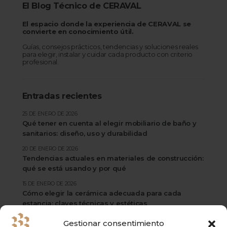
El Blog Técnico de CERAVAL
El espacio donde la experiencia de CERAVAL se
convierte en conocimiento útil.
Guías, consejos prácticos, tendencias y soluciones reales
para elegir, instalar y cuidar cada producto con criterio
profesional.
Entradas recientes
25 DE ENERO DE 2026
Qué tener en cuenta al elegir mobiliario de baño y
sanitarios: diseño, uso y durabilidad
20 DE ENERO DE 2026
Tendencias actuales en materiales de construcción:
qué se está usando y por qué
15 DE ENERO DE 2026
Cómo elegir la cerámica adecuada para cada
estancia: claves técnicas y estéticas
Gestionar consentimiento