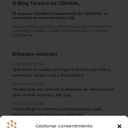
El Blog Técnico de CERAVAL
El espacio donde la experiencia de CERAVAL se
convierte en conocimiento útil.
Guías, consejos prácticos, tendencias y soluciones reales
para elegir, instalar y cuidar cada producto con criterio
profesional.
Entradas recientes
25 DE ENERO DE 2026
Qué tener en cuenta al elegir mobiliario de baño y
sanitarios: diseño, uso y durabilidad
20 DE ENERO DE 2026
Tendencias actuales en materiales de construcción:
qué se está usando y por qué
15 DE ENERO DE 2026
Cómo elegir la cerámica adecuada para cada
estancia: claves técnicas y estéticas
Gestionar consentimiento